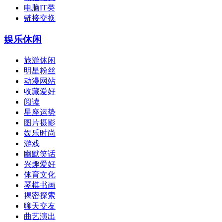
电脑IT类
链接交换
娱乐休闲
旅游休闲
明星粉丝
动漫网站
收藏爱好
阅读
星座运势
图片摄影
娱乐时尚
游戏
幽默笑话
兴趣爱好
体育文化
琴棋书画
揭密探索
聊天交友
曲艺演出