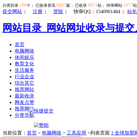
186
9887
9671
1977
分类目录
个； 已收录资讯
篇； 已收录
站； 待审网站
提交网站
|
注册
|
登陆
|
快审QQ：1540901484
|
站长
网站目录_网站网址收录与提交
首页
电脑网络
休闲娱乐
教育文化
生活服务
行业企业
综合其它
推荐网站
最新收录
网友点赞
推荐网站
分类导航
当前位置：
首页
>
电脑网络
>
工具应用
>列表页面
1
全球加盟