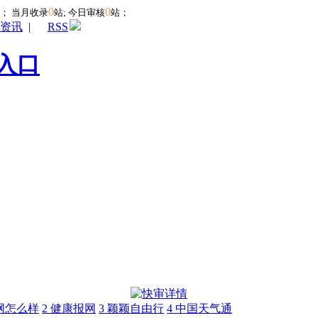
0
0
站；
当月收录
站; 今日审核
站；
资讯
|
RSS
入口
网怎么样
2
健康报网
3
颖颖自由行
4
中国天气通