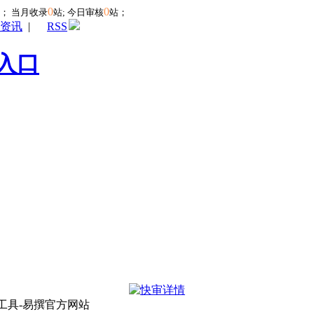
0
0
站；
当月收录
站; 今日审核
站；
资讯
|
RSS
入口
工具-易撰官方网站