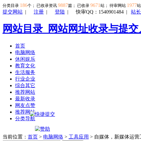
186
9887
9671
1977
分类目录
个； 已收录资讯
篇； 已收录
站； 待审网站
提交网站
|
注册
|
登陆
|
快审QQ：1540901484
|
站长
网站目录_网站网址收录与提交
首页
电脑网络
休闲娱乐
教育文化
生活服务
行业企业
综合其它
推荐网站
最新收录
网友点赞
推荐网站
分类导航
当前位置：
首页
>
电脑网络
>
工具应用
> 自媒体，新媒体运营