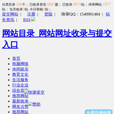
186
9887
9671
1977
分类目录
个； 已收录资讯
篇； 已收录
站； 待审网站
0
0
站；
当月收录
站; 今日审核
站；
提交网站
|
注册
|
登陆
|
快审QQ：1540901484
|
站
长资讯
|
RSS
网站目录_网站网址收录与提交
入口
首页
电脑网络
休闲娱乐
教育文化
生活服务
行业企业
综合其它
推荐网站
最新收录
网友点赞
推荐网站
分类目录快审