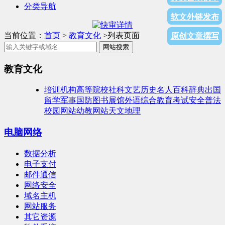
分类导航
软文外链发布
当前位置：
首页
>
教育文化
>列表页面
原创文章撰写
网站搜索
教育文化
培训机构
高等院校
社科文艺
历史名人
百科辞典
出国
留学
军事国防
图书展馆
外语综合
教育考试
安全普法
校园网站
幼教网站
天文地理
电脑网络
数据分析
电子支付
邮件通信
网络安全
域名主机
网站服务
其它资源