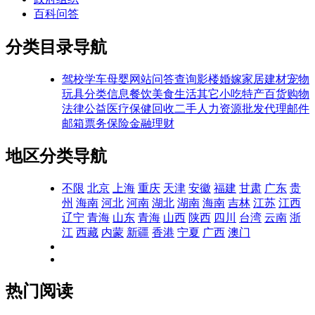
百科问答
分类目录导航
驾校学车
母婴网站
问答查询
影楼婚嫁
家居建材
宠物
玩具
分类信息
餐饮美食
生活其它
小吃特产
百货购物
法律公益
医疗保健
回收二手
人力资源
批发代理
邮件
邮箱
票务
保险
金融理财
地区分类导航
不限
北京
上海
重庆
天津
安徽
福建
甘肃
广东
贵
州
海南
河北
河南
湖北
湖南
海南
吉林
江苏
江西
辽宁
青海
山东
青海
山西
陕西
四川
台湾
云南
浙
江
西藏
内蒙
新疆
香港
宁夏
广西
澳门
热门阅读