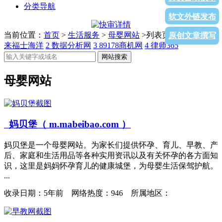
分类导航
软文外链发布
当前位置：
首页
>
生活服务
>
母婴网站
>列表页面
1
烟台中集
原创文章撰写
来福士海洋
2
数据分析网
3
89178商机网
4
律师365
网站搜索
母婴网站
妈贝堡（ m.mabeibao.com ）
妈贝堡是一个母婴网站。为家长们提供怀孕、育儿、早教、产
后、家庭和生活用品等各种实用资讯以及有关怀孕的各方面知
识，这里是妈妈怀孕育儿的健康城堡，为母婴生活保驾护航。
...
收录日期：
5年前 网络热度：946 所属地区：