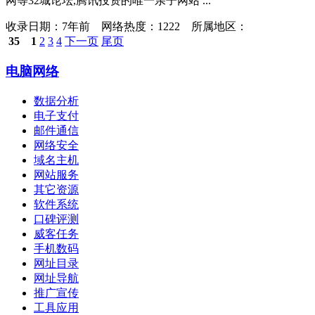
网等32城论坛,腾讯投资的唯一亲子网站 ...
收录日期：
7年前 网络热度：1222 所属地区：
35
1
2
3
4
下一页
尾页
电脑网络
数据分析
电子支付
邮件通信
网络安全
域名主机
网站服务
其它资源
软件系统
口碑评测
威客任务
手机数码
网址目录
网址导航
推广宣传
工具应用