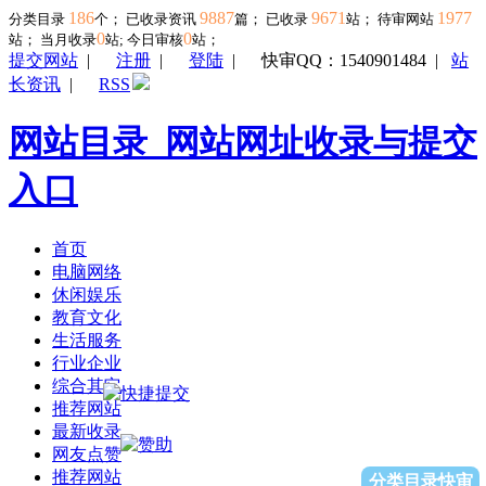
186
9887
9671
1977
分类目录
个； 已收录资讯
篇； 已收录
站； 待审网站
0
0
站；
当月收录
站; 今日审核
站；
提交网站
|
注册
|
登陆
|
快审QQ：1540901484
|
站
长资讯
|
RSS
网站目录_网站网址收录与提交
入口
首页
电脑网络
休闲娱乐
教育文化
生活服务
行业企业
综合其它
推荐网站
最新收录
网友点赞
推荐网站
分类目录快审