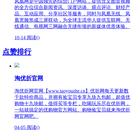
凤凰网是中国领先的综合门户网站，提供含文图音视频
的全方位综合新闻资讯、深度访谈、观点评论、财经产
品、互动应用、分享社区等服务，同时与凤凰无线、凤
凰宽频形成三屏联动，为全球主流华人提供互联网、无
线通信、电视网三网融合无缝衔接的新媒体优质体验。
10-14
阅读(
)
点赞排行
淘优折官网
淘优折网官网【www.taoyouzhe.cn】优折网每天更新数
千款特价商品，并拥有捡宝贝专享九块九包邮，超值优
购物十九块邮，值得买等专栏，吃喝玩乐尽在优折网，
一站就搞定的优购物官方网站。购物捡宝贝就来淘优折
网官网吧。
04-05
阅读(
)