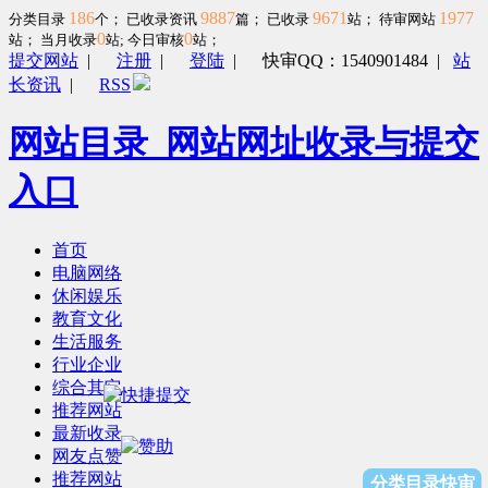
186
9887
9671
1977
分类目录
个； 已收录资讯
篇； 已收录
站； 待审网站
0
0
站；
当月收录
站; 今日审核
站；
提交网站
|
注册
|
登陆
|
快审QQ：1540901484
|
站
长资讯
|
RSS
网站目录_网站网址收录与提交
入口
首页
电脑网络
休闲娱乐
教育文化
生活服务
行业企业
综合其它
推荐网站
最新收录
网友点赞
推荐网站
分类目录快审