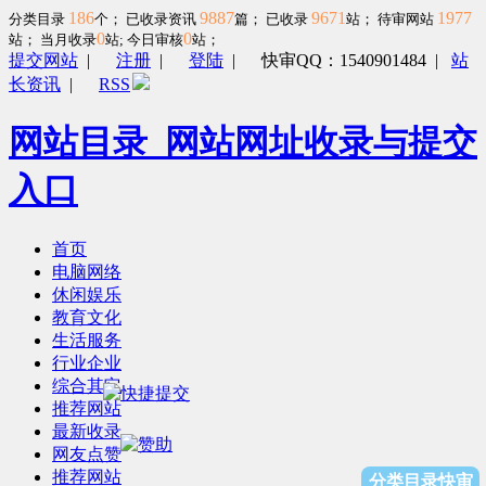
186
9887
9671
1977
分类目录
个； 已收录资讯
篇； 已收录
站； 待审网站
0
0
站；
当月收录
站; 今日审核
站；
提交网站
|
注册
|
登陆
|
快审QQ：1540901484
|
站
长资讯
|
RSS
网站目录_网站网址收录与提交
入口
首页
电脑网络
休闲娱乐
教育文化
生活服务
行业企业
综合其它
推荐网站
最新收录
网友点赞
推荐网站
分类目录快审