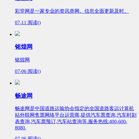
彩堂网是一家专业的资讯类网。信息全面更新及时。
07-11
阅读(
)
铭煌网
铭煌网
07-06
阅读(
)
畅途网
畅途网是中国道路运输协会指定的全国道路客运计算机
站外联网售票网络平台运营商,提供汽车票查询,汽车时刻
表查询,汽车票预订,汽车站查询等.服务热线:400-600-
8080.
07-06
阅读(
)