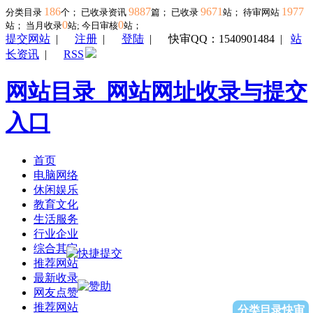
186
9887
9671
1977
分类目录
个； 已收录资讯
篇； 已收录
站； 待审网站
0
0
站；
当月收录
站; 今日审核
站；
提交网站
|
注册
|
登陆
|
快审QQ：1540901484
|
站
长资讯
|
RSS
网站目录_网站网址收录与提交
入口
首页
电脑网络
休闲娱乐
教育文化
生活服务
行业企业
综合其它
推荐网站
最新收录
网友点赞
推荐网站
分类目录快审