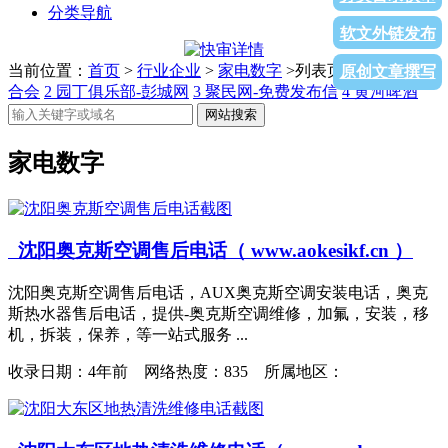
分类导航
软文外链发布
当前位置：
首页
>
行业企业
>
家电数字
>列表页面
1
反传销联
原创文章撰写
合会
2
园丁俱乐部-彭城网
3
聚民网-免费发布信
4
黄河啤酒
网站搜索
家电数字
沈阳奥克斯空调售后电话（ www.aokesikf.cn ）
沈阳奥克斯空调售后电话，AUX奥克斯空调安装电话，奥克
斯热水器售后电话，提供-奥克斯空调维修，加氟，安装，移
机，拆装，保养，等一站式服务 ...
收录日期：
4年前 网络热度：835 所属地区：