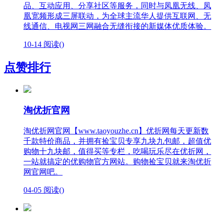
品、互动应用、分享社区等服务，同时与凤凰无线、凤
凰宽频形成三屏联动，为全球主流华人提供互联网、无
线通信、电视网三网融合无缝衔接的新媒体优质体验。
10-14
阅读(
)
点赞排行
淘优折官网
淘优折网官网【www.taoyouzhe.cn】优折网每天更新数
千款特价商品，并拥有捡宝贝专享九块九包邮，超值优
购物十九块邮，值得买等专栏，吃喝玩乐尽在优折网，
一站就搞定的优购物官方网站。购物捡宝贝就来淘优折
网官网吧。
04-05
阅读(
)