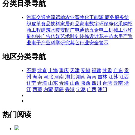
分类目录导航
汽车交通
物流运输
农业畜牧
化工能源
商务服务
纺
织皮革
食品饮料
家居商品
家电数字
环保净化
采购招
商
工程建筑
水暖安防
广电通信
五金电工
机械工业
印
刷包装
广告传媒
艺术雕刻
装修设计
花卉苗木
房产置
业
电子产业
科学研究
其它行业
安全警示
地区分类导航
不限
北京
上海
重庆
天津
安徽
福建
甘肃
广东
贵
州
海南
河北
河南
湖北
湖南
海南
吉林
江苏
江西
辽宁
青海
山东
青海
山西
陕西
四川
台湾
云南
浙
江
西藏
内蒙
新疆
香港
宁夏
广西
澳门
热门阅读