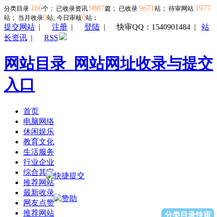
186
9887
9671
1977
分类目录
个； 已收录资讯
篇； 已收录
站； 待审网站
0
0
站；
当月收录
站; 今日审核
站；
提交网站
|
注册
|
登陆
|
快审QQ：1540901484
|
站
长资讯
|
RSS
网站目录_网站网址收录与提交
入口
首页
电脑网络
休闲娱乐
教育文化
生活服务
行业企业
综合其它
推荐网站
最新收录
网友点赞
推荐网站
分类目录快审