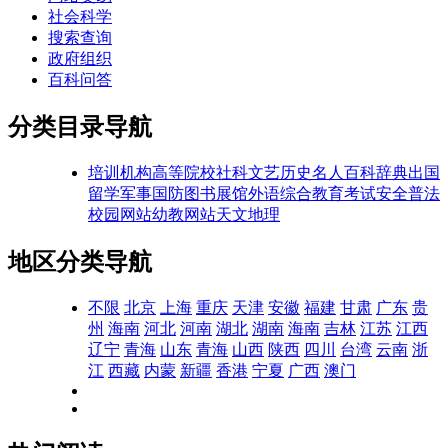
社会科学
搜索查询
政府组织
百科问答
分类目录导航
培训机构
高等院校
社科文艺
历史名人
百科辞典
出国
留学
军事国防
图书展馆
外语综合
教育考试
安全普法
校园网站
幼教网站
天文地理
地区分类导航
不限
北京
上海
重庆
天津
安徽
福建
甘肃
广东
贵
州
海南
河北
河南
湖北
湖南
海南
吉林
江苏
江西
辽宁
青海
山东
青海
山西
陕西
四川
台湾
云南
浙
江
西藏
内蒙
新疆
香港
宁夏
广西
澳门