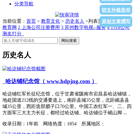
分类导航
软文外链发布
当前位置：
首页
>
教育文化
>
历史名人
>列表页面
1
上海学前
原创文章撰写
教育网
2
上海公司注册费用
3
苏州数字电视--服务
4
1518公司
测名打分_
网站搜索
历史名人
哈达铺纪念馆（ www.hdpjng.com ）
哈达铺红军长征纪念馆，位于甘肃省陇南市宕昌县哈达铺镇，
地处国道212线的交通要道上，南距县城35公里，北距岷县县
城35公里，西距迭部腊子口70公里。中国工农红军一、二、四
方面军三大主力长征，都经过哈达铺。哈达铺位于岷山脚 ...
收录日期：
1年前 网络热度：1854 所属地区：