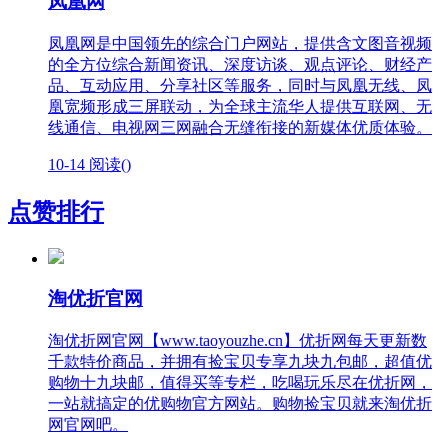
凤凰网
凤凰网是中国领先的综合门户网站，提供含文图音视频
的全方位综合新闻资讯、深度访谈、观点评论、财经产
品、互动应用、分享社区等服务，同时与凤凰无线、凤
凰宽频形成三屏联动，为全球主流华人提供互联网、无
线通信、电视网三网融合无缝衔接的新媒体优质体验。
10-14
阅读(
)
点赞排行
淘优折官网
淘优折网官网【www.taoyouzhe.cn】优折网每天更新数
千款特价商品，并拥有捡宝贝专享九块九包邮，超值优
购物十九块邮，值得买等专栏，吃喝玩乐尽在优折网，
一站就搞定的优购物官方网站。购物捡宝贝就来淘优折
网官网吧。