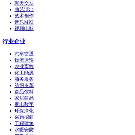
聊天交友
曲艺演出
艺术创作
音乐MP3
视频电影
行业企业
汽车交通
物流运输
农业畜牧
化工能源
商务服务
纺织皮革
食品饮料
家居商品
家电数字
环保净化
采购招商
工程建筑
水暖安防