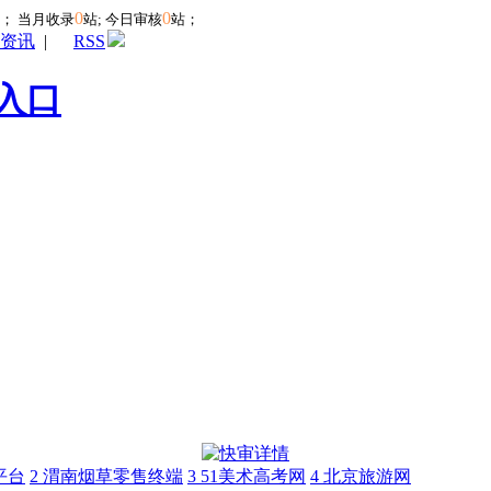
0
0
站；
当月收录
站; 今日审核
站；
资讯
|
RSS
入口
平台
2
渭南烟草零售终端
3
51美术高考网
4
北京旅游网