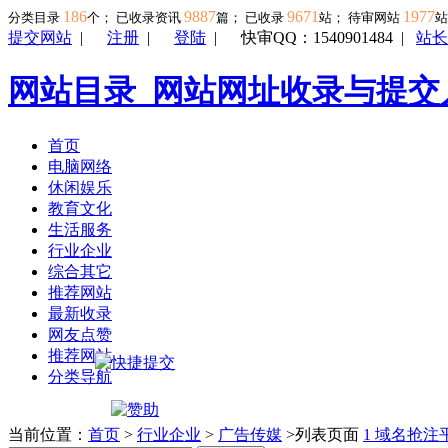
186
9887
9671
1977
分类目录
个； 已收录资讯
篇； 已收录
站； 待审网站
提交网站
|
注册
|
登陆
|
快审QQ：1540901484
|
站长
网站目录_网站网址收录与提交
首页
电脑网络
休闲娱乐
教育文化
生活服务
行业企业
综合其它
推荐网站
最新收录
网友点赞
推荐网站
分类导航
当前位置：
首页
>
行业企业
>
广告传媒
>列表页面
1
域名抢注