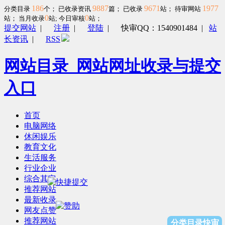
186
9887
9671
1977
分类目录
个； 已收录资讯
篇； 已收录
站； 待审网站
0
0
站；
当月收录
站; 今日审核
站；
提交网站
|
注册
|
登陆
|
快审QQ：1540901484
|
站
长资讯
|
RSS
网站目录_网站网址收录与提交
入口
首页
电脑网络
休闲娱乐
教育文化
生活服务
行业企业
综合其它
推荐网站
最新收录
网友点赞
推荐网站
分类目录快审