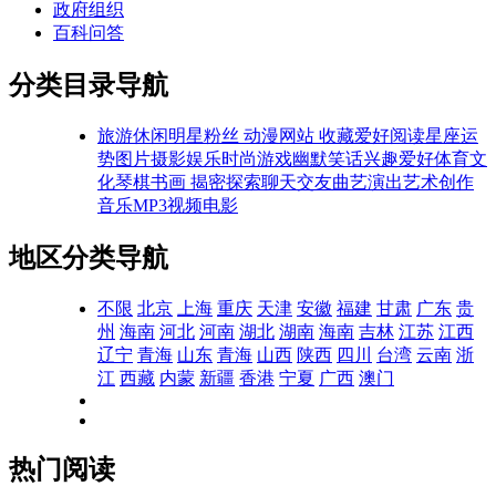
政府组织
百科问答
分类目录导航
旅游休闲
明星粉丝
动漫网站
收藏爱好
阅读
星座运
势
图片摄影
娱乐时尚
游戏
幽默笑话
兴趣爱好
体育文
化
琴棋书画
揭密探索
聊天交友
曲艺演出
艺术创作
音乐MP3
视频电影
地区分类导航
不限
北京
上海
重庆
天津
安徽
福建
甘肃
广东
贵
州
海南
河北
河南
湖北
湖南
海南
吉林
江苏
江西
辽宁
青海
山东
青海
山西
陕西
四川
台湾
云南
浙
江
西藏
内蒙
新疆
香港
宁夏
广西
澳门
热门阅读