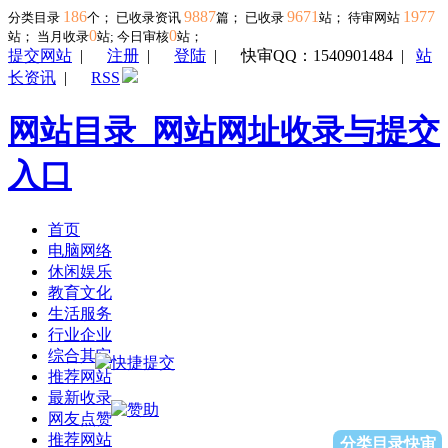
186
9887
9671
1977
分类目录
个； 已收录资讯
篇； 已收录
站； 待审网站
0
0
站；
当月收录
站; 今日审核
站；
提交网站
|
注册
|
登陆
|
快审QQ：1540901484
|
站
长资讯
|
RSS
网站目录_网站网址收录与提交
入口
首页
电脑网络
休闲娱乐
教育文化
生活服务
行业企业
综合其它
推荐网站
最新收录
网友点赞
推荐网站
分类目录快审