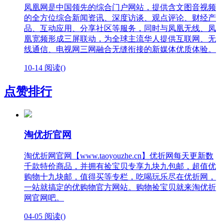
凤凰网是中国领先的综合门户网站，提供含文图音视频
的全方位综合新闻资讯、深度访谈、观点评论、财经产
品、互动应用、分享社区等服务，同时与凤凰无线、凤
凰宽频形成三屏联动，为全球主流华人提供互联网、无
线通信、电视网三网融合无缝衔接的新媒体优质体验。
10-14
阅读(
)
点赞排行
淘优折官网
淘优折网官网【www.taoyouzhe.cn】优折网每天更新数
千款特价商品，并拥有捡宝贝专享九块九包邮，超值优
购物十九块邮，值得买等专栏，吃喝玩乐尽在优折网，
一站就搞定的优购物官方网站。购物捡宝贝就来淘优折
网官网吧。
04-05
阅读(
)