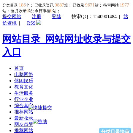
186
9887
9671
1977
分类目录
个； 已收录资讯
篇； 已收录
站； 待审网站
0
0
站；
当月收录
站; 今日审核
站；
提交网站
|
注册
|
登陆
|
快审QQ：1540901484
|
站
长资讯
|
RSS
网站目录_网站网址收录与提交
入口
首页
电脑网络
休闲娱乐
教育文化
生活服务
行业企业
综合其它
推荐网站
最新收录
网友点赞
推荐网站
分类目录快审