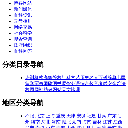
博客网站
新闻媒体
百科资讯
云盘相册
网络交易
社会科学
搜索查询
政府组织
百科问答
分类目录导航
培训机构
高等院校
社科文艺
历史名人
百科辞典
出国
留学
军事国防
图书展馆
外语综合
教育考试
安全普法
校园网站
幼教网站
天文地理
地区分类导航
不限
北京
上海
重庆
天津
安徽
福建
甘肃
广东
贵
州
海南
河北
河南
湖北
湖南
海南
吉林
江苏
江西
辽宁
青海
山东
青海
山西
陕西
四川
台湾
云南
浙