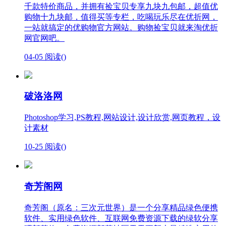
千款特价商品，并拥有捡宝贝专享九块九包邮，超值优
购物十九块邮，值得买等专栏，吃喝玩乐尽在优折网，
一站就搞定的优购物官方网站。购物捡宝贝就来淘优折
网官网吧。
04-05
阅读(
)
破洛洛网
Photoshop学习,PS教程,网站设计,设计欣赏,网页教程，设
计素材
10-25
阅读(
)
奇芳阁网
奇芳阁（原名：三次元世界）是一个分享精品绿色便携
软件、实用绿色软件、互联网免费资源下载的绿软分享