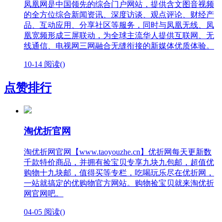
凤凰网是中国领先的综合门户网站，提供含文图音视频
的全方位综合新闻资讯、深度访谈、观点评论、财经产
品、互动应用、分享社区等服务，同时与凤凰无线、凤
凰宽频形成三屏联动，为全球主流华人提供互联网、无
线通信、电视网三网融合无缝衔接的新媒体优质体验。
10-14
阅读(
)
点赞排行
淘优折官网
淘优折网官网【www.taoyouzhe.cn】优折网每天更新数
千款特价商品，并拥有捡宝贝专享九块九包邮，超值优
购物十九块邮，值得买等专栏，吃喝玩乐尽在优折网，
一站就搞定的优购物官方网站。购物捡宝贝就来淘优折
网官网吧。
04-05
阅读(
)