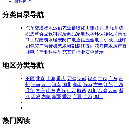
百科问答
分类目录导航
汽车交通
物流运输
农业畜牧
化工能源
商务服务
纺
织皮革
食品饮料
家居商品
家电数字
环保净化
采购招
商
工程建筑
水暖安防
广电通信
五金电工
机械工业
印
刷包装
广告传媒
艺术雕刻
装修设计
花卉苗木
房产置
业
电子产业
科学研究
其它行业
安全警示
地区分类导航
不限
北京
上海
重庆
天津
安徽
福建
甘肃
广东
贵
州
海南
河北
河南
湖北
湖南
海南
吉林
江苏
江西
辽宁
青海
山东
青海
山西
陕西
四川
台湾
云南
浙
江
西藏
内蒙
新疆
香港
宁夏
广西
澳门
热门阅读