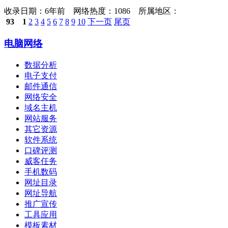
收录日期：
6年前 网络热度：1086 所属地区：
93
1
2
3
4
5
6
7
8
9
10
下一页
尾页
电脑网络
数据分析
电子支付
邮件通信
网络安全
域名主机
网站服务
其它资源
软件系统
口碑评测
威客任务
手机数码
网址目录
网址导航
推广宣传
工具应用
模板素材