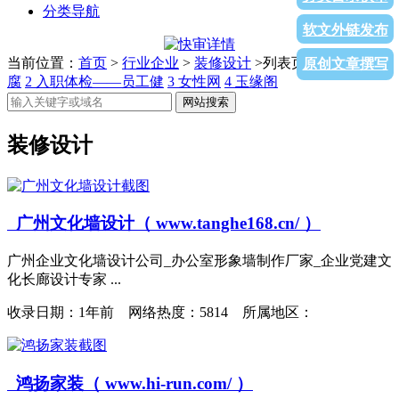
分类导航
软文外链发布
当前位置：
首页
>
行业企业
>
装修设计
>列表页面
1
玻璃钢防
原创文章撰写
腐
2
入职体检——员工健
3
女性网
4
玉缘阁
网站搜索
装修设计
广州文化墙设计（ www.tanghe168.cn/ ）
广州企业文化墙设计公司_办公室形象墙制作厂家_企业党建文
化长廊设计专家 ...
收录日期：
1年前 网络热度：5814 所属地区：
鸿扬家装（ www.hi-run.com/ ）