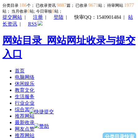
186
9887
9671
1977
分类目录
个； 已收录资讯
篇； 已收录
站； 待审网站
0
0
站；
当月收录
站; 今日审核
站；
提交网站
|
注册
|
登陆
|
快审QQ：1540901484
|
站
长资讯
|
RSS
网站目录_网站网址收录与提交
入口
首页
电脑网络
休闲娱乐
教育文化
生活服务
行业企业
综合其它
推荐网站
最新收录
网友点赞
推荐网站
分类目录快审