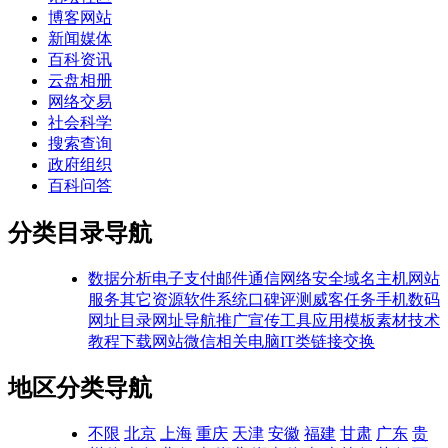
博客网站
新闻媒体
百科资讯
云盘相册
网络交易
社会科学
搜索查询
政府组织
百科问答
分类目录导航
数据分析
电子支付
邮件通信
网络安全
域名主机
网站
服务
其它资源
软件系统
口碑评测
威客任务
手机数码
网址目录
网址导航
推广宣传
工具应用
模板素材
技术
教程
下载网站
微信相关
电脑IT类
链接交换
地区分类导航
不限
北京
上海
重庆
天津
安徽
福建
甘肃
广东
贵