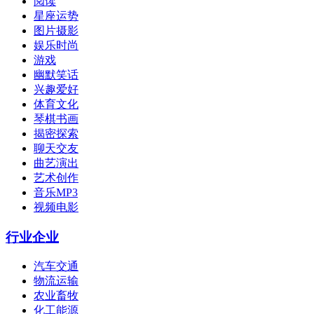
阅读
星座运势
图片摄影
娱乐时尚
游戏
幽默笑话
兴趣爱好
体育文化
琴棋书画
揭密探索
聊天交友
曲艺演出
艺术创作
音乐MP3
视频电影
行业企业
汽车交通
物流运输
农业畜牧
化工能源