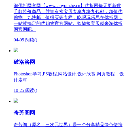
淘优折网官网【www.taoyouzhe.cn】优折网每天更新数
千款特价商品，并拥有捡宝贝专享九块九包邮，超值优
购物十九块邮，值得买等专栏，吃喝玩乐尽在优折网，
一站就搞定的优购物官方网站。购物捡宝贝就来淘优折
网官网吧。
04-05
阅读(
)
破洛洛网
Photoshop学习,PS教程,网站设计,设计欣赏,网页教程，设
计素材
10-25
阅读(
)
奇芳阁网
奇芳阁（原名：三次元世界）是一个分享精品绿色便携