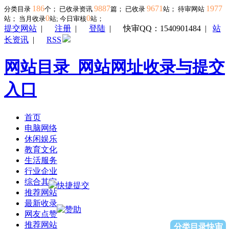
186
9887
9671
1977
分类目录
个； 已收录资讯
篇； 已收录
站； 待审网站
0
0
站；
当月收录
站; 今日审核
站；
提交网站
|
注册
|
登陆
|
快审QQ：1540901484
|
站
长资讯
|
RSS
网站目录_网站网址收录与提交
入口
首页
电脑网络
休闲娱乐
教育文化
生活服务
行业企业
综合其它
推荐网站
最新收录
网友点赞
推荐网站
分类目录快审