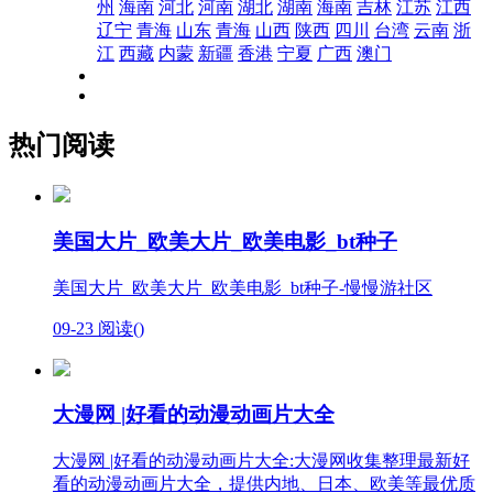
州
海南
河北
河南
湖北
湖南
海南
吉林
江苏
江西
辽宁
青海
山东
青海
山西
陕西
四川
台湾
云南
浙
江
西藏
内蒙
新疆
香港
宁夏
广西
澳门
热门阅读
美国大片_欧美大片_欧美电影_bt种子
美国大片_欧美大片_欧美电影_bt种子-慢慢游社区
09-23
阅读(
)
大漫网 |好看的动漫动画片大全
大漫网 |好看的动漫动画片大全:大漫网收集整理最新好
看的动漫动画片大全，提供内地、日本、欧美等最优质