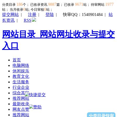
186
9887
9671
1977
分类目录
个； 已收录资讯
篇； 已收录
站； 待审网站
0
0
站；
当月收录
站; 今日审核
站；
提交网站
|
注册
|
登陆
|
快审QQ：1540901484
|
站
长资讯
|
RSS
网站目录_网站网址收录与提交
入口
首页
电脑网络
休闲娱乐
教育文化
生活服务
行业企业
综合其它
推荐网站
最新收录
网友点赞
推荐网站
分类目录快审