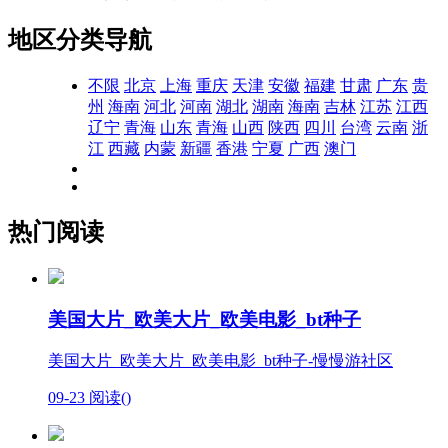
地区分类导航
不限
北京
上海
重庆
天津
安徽
福建
甘肃
广东
贵
州
海南
河北
河南
湖北
湖南
海南
吉林
江苏
江西
辽宁
青海
山东
青海
山西
陕西
四川
台湾
云南
浙
江
西藏
内蒙
新疆
香港
宁夏
广西
澳门
热门阅读
美国大片_欧美大片_欧美电影_bt种子
美国大片_欧美大片_欧美电影_bt种子-慢慢游社区
09-23
阅读(
)