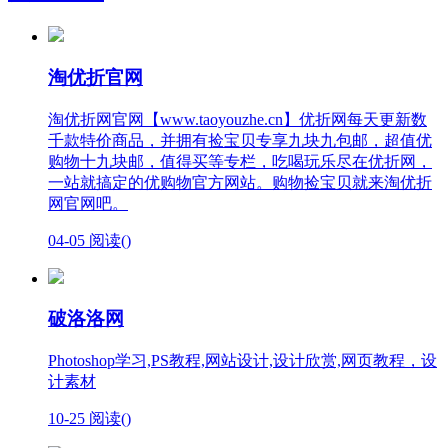
淘优折官网
淘优折网官网【www.taoyouzhe.cn】优折网每天更新数
千款特价商品，并拥有捡宝贝专享九块九包邮，超值优
购物十九块邮，值得买等专栏，吃喝玩乐尽在优折网，
一站就搞定的优购物官方网站。购物捡宝贝就来淘优折
网官网吧。
04-05
阅读(
)
破洛洛网
Photoshop学习,PS教程,网站设计,设计欣赏,网页教程，设
计素材
10-25
阅读(
)