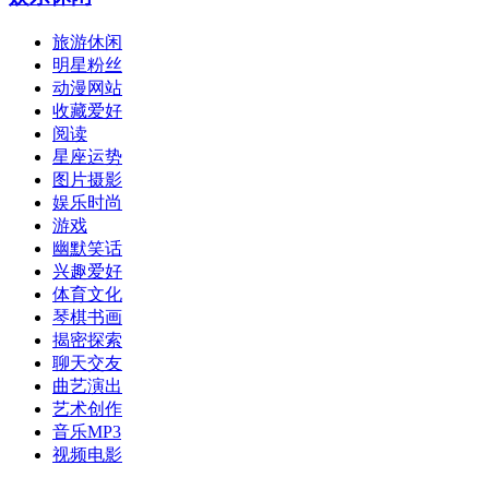
旅游休闲
明星粉丝
动漫网站
收藏爱好
阅读
星座运势
图片摄影
娱乐时尚
游戏
幽默笑话
兴趣爱好
体育文化
琴棋书画
揭密探索
聊天交友
曲艺演出
艺术创作
音乐MP3
视频电影