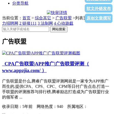
分类导航
软文外链发布
当前位置：
首页
>
综合其它
>
广告联盟
>列表页面
1
北极星电
原创文章撰写
力招聘网
2
链接111
3
法制网
4
心动遊戱
网站搜索
广告联盟
CPA广告联盟|APP推广|广告联盟评测（
www.appzjia.com/ ）
广告联盟是什么,腾睿广告联盟评测网就是一家专为APP推广
而生的,提供CPA、CPS、CPC、CPM等日付广告点击,打造一
手联盟的评测推荐与排行榜,腾睿励志打造成为广告联盟行业
的领军者 ...
收录日期：
5年前 网络热度：940 所属地区：