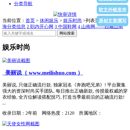
分类导航
软文外链发布
当前位置：
首页
>
休闲娱乐
>
娱乐时尚
>列表页面
1
58同城珠
原创文章撰写
海分类信息
2
职内开心网
3
中国鞋网
4
山南网——西藏山南
网站搜索
娱乐时尚
美丽说（ www.meilishuo.com ）
美丽说, 只做正确流行款. 独家冠名《奔跑吧兄弟》! 平台聚集
强大的资深时尚买手团队, 每日推出正确新款, 传授最权威的穿
衣经验, 全方位解读搭配技巧, 打造当季最前沿的正确流行款!
...
收录日期：
2年前 网络热度：2120 所属地区：