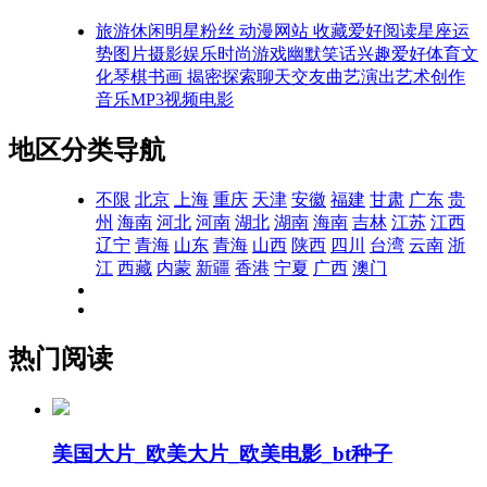
旅游休闲
明星粉丝
动漫网站
收藏爱好
阅读
星座运
势
图片摄影
娱乐时尚
游戏
幽默笑话
兴趣爱好
体育文
化
琴棋书画
揭密探索
聊天交友
曲艺演出
艺术创作
音乐MP3
视频电影
地区分类导航
不限
北京
上海
重庆
天津
安徽
福建
甘肃
广东
贵
州
海南
河北
河南
湖北
湖南
海南
吉林
江苏
江西
辽宁
青海
山东
青海
山西
陕西
四川
台湾
云南
浙
江
西藏
内蒙
新疆
香港
宁夏
广西
澳门
热门阅读
美国大片_欧美大片_欧美电影_bt种子