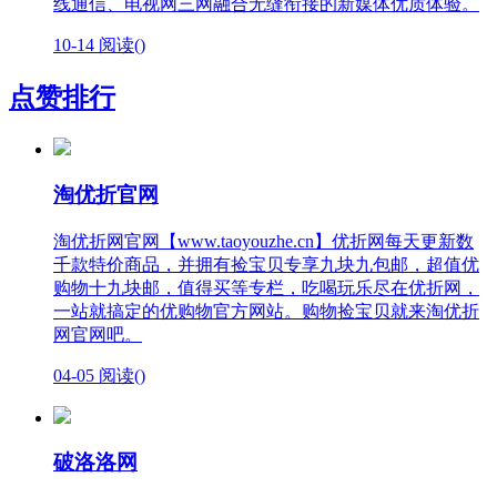
线通信、电视网三网融合无缝衔接的新媒体优质体验。
10-14
阅读(
)
点赞排行
淘优折官网
淘优折网官网【www.taoyouzhe.cn】优折网每天更新数
千款特价商品，并拥有捡宝贝专享九块九包邮，超值优
购物十九块邮，值得买等专栏，吃喝玩乐尽在优折网，
一站就搞定的优购物官方网站。购物捡宝贝就来淘优折
网官网吧。
04-05
阅读(
)
破洛洛网