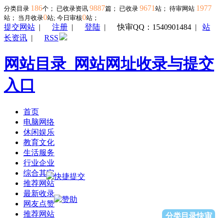
186
9887
9671
1977
分类目录
个； 已收录资讯
篇； 已收录
站； 待审网站
0
0
站；
当月收录
站; 今日审核
站；
提交网站
|
注册
|
登陆
|
快审QQ：1540901484
|
站
长资讯
|
RSS
网站目录_网站网址收录与提交
入口
首页
电脑网络
休闲娱乐
教育文化
生活服务
行业企业
综合其它
推荐网站
最新收录
网友点赞
推荐网站
分类目录快审