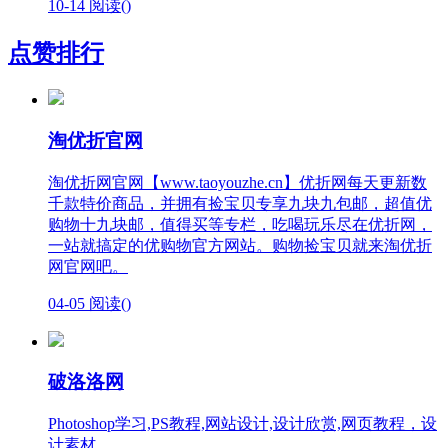
10-14
阅读(
)
点赞排行
淘优折官网
淘优折网官网【www.taoyouzhe.cn】优折网每天更新数
千款特价商品，并拥有捡宝贝专享九块九包邮，超值优
购物十九块邮，值得买等专栏，吃喝玩乐尽在优折网，
一站就搞定的优购物官方网站。购物捡宝贝就来淘优折
网官网吧。
04-05
阅读(
)
破洛洛网
Photoshop学习,PS教程,网站设计,设计欣赏,网页教程，设
计素材