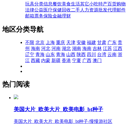
玩具
分类信息
餐饮美食
生活其它
小吃特产
百货购物
法律公益
医疗保健
回收二手
人力资源
批发代理
邮件
邮箱
票务
保险
金融理财
地区分类导航
不限
北京
上海
重庆
天津
安徽
福建
甘肃
广东
贵
州
海南
河北
河南
湖北
湖南
海南
吉林
江苏
江西
辽宁
青海
山东
青海
山西
陕西
四川
台湾
云南
浙
江
西藏
内蒙
新疆
香港
宁夏
广西
澳门
热门阅读
美国大片_欧美大片_欧美电影_bt种子
美国大片_欧美大片_欧美电影_bt种子-慢慢游社区