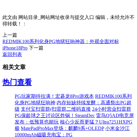
此文由 网站目录_网站网址收录与提交入口 编辑，未经允许不
得转载！：
上一篇
REDMIK100系列化身PG地狱狂响神器：外观全面对标
iPhone18Pro
下一篇
返回列表
相关文章
热门查看
PG玩家期待拉满！宏碁龙8Pro游戏本
REDMIK100系列
化身PG地狱狂响神
内存短缺持续发酵：高通祭出PG超
级
支付宝扫雷群(扫雷群二维码直接
24小时营业扫雷群
PG保龄球之王讨论区炸锅！SteamDec
雷鸟Q5AD电竞屏
发布：低预算也能玩
核心少反而更猛？Ultra7251HXPG
极
MatePadProMax登场：麒麟9系+OLEDP
小米金沙江
10000mAh磁吸充电宝：PG