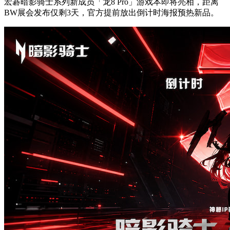
宏碁暗影骑士系列新成员「龙8 Pro」游戏本即将亮相，距离
BW展会发布仅剩3天，官方提前放出倒计时海报预热新品。