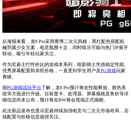
从海报来看，龙8 Pro采用赛博二次元风格，黑红配色搭配机
械羽翼少女元素，电竞氛围十足，同时暗示可能与热门IP展开
联动，吸引年轻玩家关注。
作为宏碁主打性价比的游戏本系列，暗影骑士凭借稳定性能、
优秀屏幕配置和亲民价格，一直受到学生用户及
PG游戏
玩家
青睐。
据
PG游戏试玩平台
了解，龙8 Pro预计将在性能释放、散热系
统等方面进行升级。目前显卡、处理器、屏幕规格及售价等详
细信息尚未公布，预计将在BW展会现场正式揭晓。
此次新品发布也显示宏碁持续加强电竞与二次元市场布局，后
续配置与价格信息值得关注。