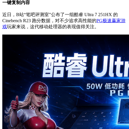
一键复制内容
近日，B站“笔吧评测室”公布了一组酷睿 Ultra 7 251HX 的
Cinebench R23 跑分数据，对不少追求高性能的
PG极速赢家游
戏
玩家来说，这代移动处理器的表现值得关注。