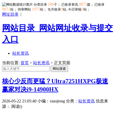
186
9873
分类目录
个； 已收录资讯
篇； 已收录
9671
1975
0
0
站； 待审网站
站；
当月收录
站; 今日审核
站；
网址目录
|
网站目录_网站网址收录与提交
入口
站长资讯
当前位置:
首页
>
站长资讯
> 正文页面
网站搜索
核心少反而更猛？Ultra7251HXPG极速
赢家对决i9-14900HX
2026-05-22 21:05:40
小编：xiaojiong
分类：
站长资讯
信息来
源：
阅读(
)