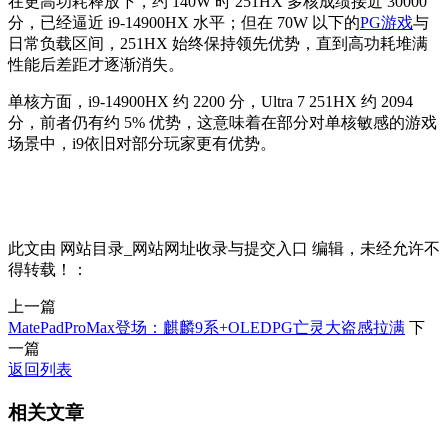
在更高功耗释放下，约 140W 时 251HX 多核成绩接近 30000
分，已经逼近 i9-14900HX 水平；但在 70W 以下的
PG游戏
与
日常负载区间，251HX 始终保持领先优势，直到高功耗堆满
性能后差距才逐渐消失。
单核方面，i9-14900HX 约 2200 分，Ultra 7 251HX 约 2094
分，前者仍有约 5% 优势，这意味着在部分对单核敏感的游戏
场景中，i9依旧对部分玩家更有优势。
此文由 网站目录_网站网址收录与提交入口 编辑，未经允许不
得转载！：
上一篇
MatePadProMax登场：麒麟9系+OLEDPG亡灵大盗感拉满
下
一篇
返回列表
相关文章