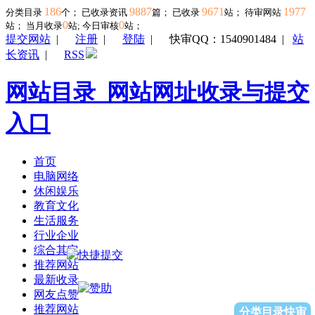
186
9887
9671
1977
分类目录
个； 已收录资讯
篇； 已收录
站； 待审网站
0
0
站；
当月收录
站; 今日审核
站；
提交网站
|
注册
|
登陆
|
快审QQ：1540901484
|
站
长资讯
|
RSS
网站目录_网站网址收录与提交
入口
首页
电脑网络
休闲娱乐
教育文化
生活服务
行业企业
综合其它
推荐网站
最新收录
网友点赞
推荐网站
分类目录快审