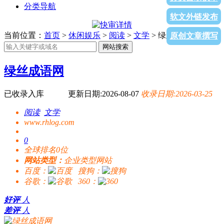
分类导航
软文外链发布
当前位置：
首页
>
休闲娱乐
>
阅读
>
文学
> 绿丝成语网
原创文章撰写
网站搜索
绿丝成语网
已收录入库
更新日期:2026-08-07
收录日期:2026-03-25
阅读
文学
www.rhlog.com
0
全球排名0位
网站类型：
企业类型网站
百度：
搜狗：
谷歌：
360：
好评
人
差评
人