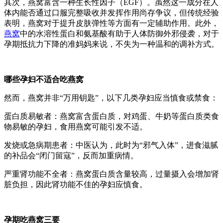
其次，燕窝富含一种生长性因子（EGF）。虽然这一成分在人
体内能否通过口服完整吸收并发挥作用尚存争议，但传统经验
表明，燕窝对于提升皮肤弹性等方面有一定辅助作用。此外，
燕窝
中的水溶性蛋白和氨基酸有助于人体防御外邪侵袭，对于
孕期抵抗力下降的准妈妈来说，不失为一种温和的调补方式。
哪些孕妇不适合吃燕窝
然而，燕窝并非“万用钥匙”，以下几类孕妇应当慎食或禁食：
蛋白质易敏者：燕窝富含蛋白质，对鸡蛋、牛奶等蛋白质类食
物易敏的孕妇，食用燕窝可能引发不适。
发烧或急病期患者：中医认为，此时为“邪气入体”，进食滋腻
的补品会“闭门留寇”，反而加重病情。
严重肾功能不全者：燕窝蛋白质含量较高，过量摄入会增加肾
脏负担，因此肾功能不佳的孕妇应慎食。
孕期吃燕窝三要