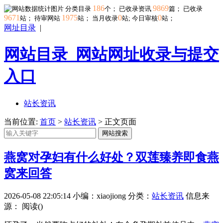
186
9869
分类目录
个； 已收录资讯
篇； 已收录
9671
1975
0
0
站； 待审网站
站；
当月收录
站; 今日审核
站；
网址目录
|
网站目录_网站网址收录与提交
入口
站长资讯
当前位置:
首页
>
站长资讯
> 正文页面
网站搜索
燕窝对孕妇有什么好处？双莲臻养即食燕
窝来回答
2026-05-08 22:05:14
小编：xiaojiong
分类：
站长资讯
信息来
源：
阅读(
)