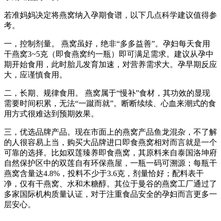
若准妈妈决定将燕窝纳入孕期食谱，以下几点科学建议值得参
考。
一，控制剂量。 燕窝虽好，绝非“多多益善”。孕妇每天食用
干燕窝3~5克（即食燕窝约一瓶）即可满足需求。建议从孕中
期开始食用，此时胎儿发育加速，对营养需求大。孕早期反应
大，应谨慎食用。
二，长期、规律食用。 燕窝属于“慢补”食材，其功效的显现
需要时间积累，无法“一蹴而就”。断断续续、心血来潮式的食
用方式很难达到预期效果。
三，优选品牌产品。现在市面上的燕窝产品鱼龙混杂，不了解
的人很容易上当，购买大品牌进口即食燕窝相对而言就是一个
可靠的选择。比如双莲臻养即食燕窝，其原料来自泰国洛坤府
自然保护区中的双莲自有环保燕屋，一瓶一码可溯源；每瓶干
燕窝含量达4.8%，投料不少于3.6克，剂量恰好；配料表干
净，仅有干燕窝、水和木糖醇。其位于曼谷的燕窝工厂通过了
多家国际机构质量认证，对于注重食品安全的孕妇而言更多一
层安心。