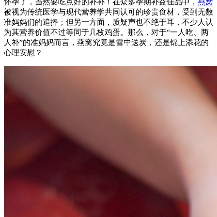
怀孕了，当然要吃点好的补补！在众多孕期补益佳品中，
燕窝
被视为传统医学与现代营养学共同认可的珍贵食材，受到无数
准妈妈们的追捧；但另一方面，质疑声也不绝于耳，不少人认
为其营养价值不过等同于几枚鸡蛋。那么，对于“一人吃、两
人补”的准妈妈而言，燕窝究竟是雪中送炭，还是锦上添花的
心理安慰？