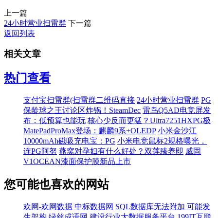
上一篇
24小时营业扫雷群
下一篇
返回列表
相关文章
热门查看
支付宝扫雷群(扫雷群二维码直接
24小时营业扫雷群
PG
保龄球之王讨论区炸锅！SteamDec
雷鸟Q5AD电竞屏发
布：低预算也能玩
核心少反而更猛？Ultra7251HXPG极
MatePadProMax登场：麒麟9系+OLEDP
小米金沙江
10000mAh磁吸充电宝：PG
小米电竞鼠标2规格曝光，
连PG阿努
燕窝对孕妇有什么好处？双莲臻养即
威固
V1OCEAN漆面保护膜新品上市
您可能也喜欢的网站
欢网-欢网数据
中标数据网
SQL数据库无法附加 可能发
生架构
绿丝成语网
建设行业大数据服务平台
199IT互联