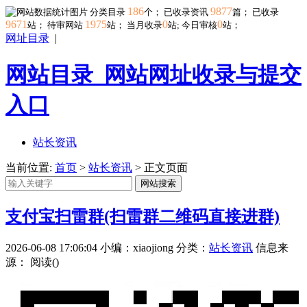
186
9877
分类目录
个； 已收录资讯
篇； 已收录
9671
1975
0
0
站； 待审网站
站；
当月收录
站; 今日审核
站；
网址目录
|
网站目录_网站网址收录与提交
入口
站长资讯
当前位置:
首页
>
站长资讯
> 正文页面
网站搜索
支付宝扫雷群(扫雷群二维码直接进群)
2026-06-08 17:06:04
小编：xiaojiong
分类：
站长资讯
信息来
源：
阅读(
)