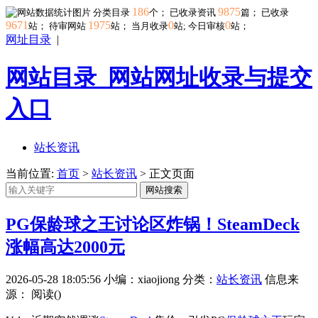
186
9875
分类目录
个； 已收录资讯
篇； 已收录
9671
1975
0
0
站； 待审网站
站；
当月收录
站; 今日审核
站；
网址目录
|
网站目录_网站网址收录与提交
入口
站长资讯
当前位置:
首页
>
站长资讯
> 正文页面
网站搜索
PG保龄球之王讨论区炸锅！SteamDeck
涨幅高达2000元
2026-05-28 18:05:56
小编：xiaojiong
分类：
站长资讯
信息来
源：
阅读(
)