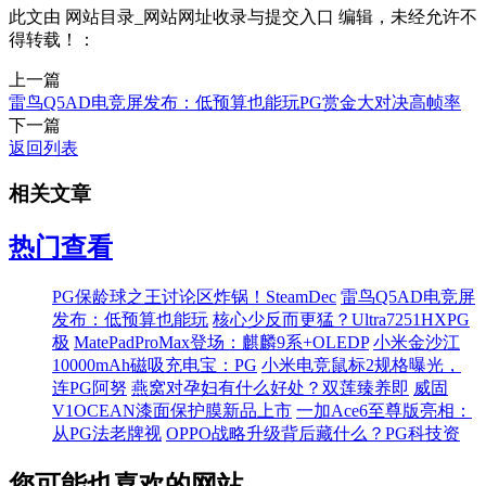
此文由 网站目录_网站网址收录与提交入口 编辑，未经允许不
得转载！：
上一篇
雷鸟Q5AD电竞屏发布：低预算也能玩PG赏金大对决高帧率
下一篇
返回列表
相关文章
热门查看
PG保龄球之王讨论区炸锅！SteamDec
雷鸟Q5AD电竞屏
发布：低预算也能玩
核心少反而更猛？Ultra7251HXPG
极
MatePadProMax登场：麒麟9系+OLEDP
小米金沙江
10000mAh磁吸充电宝：PG
小米电竞鼠标2规格曝光，
连PG阿努
燕窝对孕妇有什么好处？双莲臻养即
威固
V1OCEAN漆面保护膜新品上市
一加Ace6至尊版亮相：
从PG法老牌视
OPPO战略升级背后藏什么？PG科技资
您可能也喜欢的网站