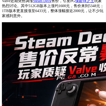
Valve近期突然调涨
Steam Deck
售价，引发PG
保龄球之王
玩家
热烈讨论。其中512GB版本上涨约1600元，售价来到5348元；
1TB版本更直接涨至6433元，整体涨幅接近2000元，让不少玩
家感到意外。