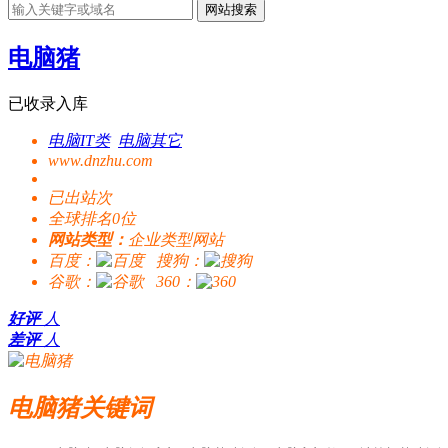
网站搜索
电脑猪
已收录入库
电脑IT类
电脑其它
www.dnzhu.com
已出站
次
全球排名0位
网站类型：
企业类型网站
百度：
搜狗：
谷歌：
360：
好评
人
差评
人
电脑猪关键词