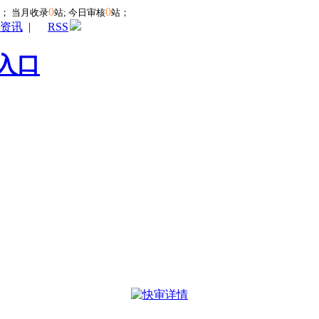
0
0
站；
当月收录
站; 今日审核
站；
资讯
|
RSS
入口