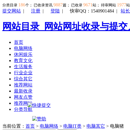
186
9887
9671
1977
分类目录
个； 已收录资讯
篇； 已收录
站； 待审网站
提交网站
|
注册
|
登陆
|
快审QQ：1540901484
|
站长
网站目录_网站网址收录与提交
首页
电脑网络
休闲娱乐
教育文化
生活服务
行业企业
综合其它
推荐网站
最新收录
网友点赞
推荐网站
分类导航
当前位置：
首页
>
电脑网络
>
电脑IT类
>
电脑其它
> 电脑猪