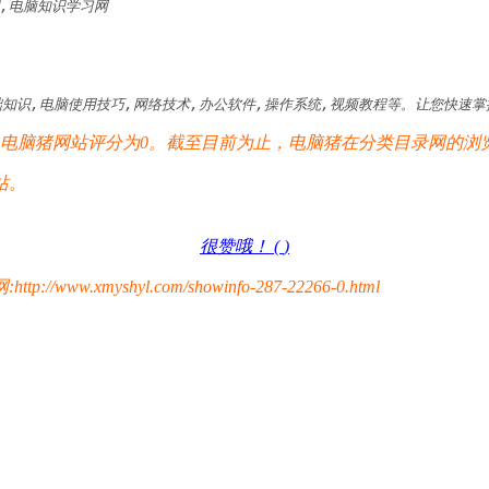
,电脑知识学习网
知识,电脑使用技巧,网络技术,办公软件,操作系统,视频教程等。让您快速
脑猪网站评分为0。截至目前为止，电脑猪在分类目录网的浏览总
站。
很赞哦！ (
)
yshyl.com/showinfo-287-22266-0.html