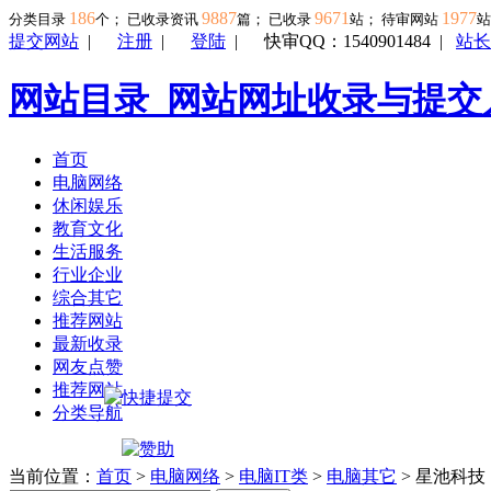
186
9887
9671
1977
分类目录
个； 已收录资讯
篇； 已收录
站； 待审网站
提交网站
|
注册
|
登陆
|
快审QQ：1540901484
|
站长
网站目录_网站网址收录与提交
首页
电脑网络
休闲娱乐
教育文化
生活服务
行业企业
综合其它
推荐网站
最新收录
网友点赞
推荐网站
分类导航
当前位置：
首页
>
电脑网络
>
电脑IT类
>
电脑其它
> 星池科技