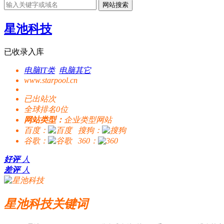
网站搜索
星池科技
已收录入库
电脑IT类
电脑其它
www.starpool.cn
已出站
次
全球排名0位
网站类型：
企业类型网站
百度：
搜狗：
谷歌：
360：
好评
人
差评
人
星池科技关键词