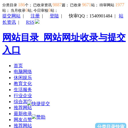
186
9887
9671
1977
分类目录
个； 已收录资讯
篇； 已收录
站； 待审网站
0
0
站；
当月收录
站; 今日审核
站；
提交网站
|
注册
|
登陆
|
快审QQ：1540901484
|
站
长资讯
|
RSS
网站目录_网站网址收录与提交
入口
首页
电脑网络
休闲娱乐
教育文化
生活服务
行业企业
综合其它
推荐网站
最新收录
网友点赞
推荐网站
分类目录快审