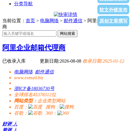
分类导航
软文外链发布
当前位置：
首页
>
电脑网络
>
邮件通信
> 阿里企业邮箱代理
原创文章撰写
商
网站搜索
阿里企业邮箱代理商
已收录入库
更新日期:2026-08-08
收录日期:2025-01-12
电脑网络
邮件通信
www.exmail.biz
浙ICP备18036730号
全球排名45378312位
网站类型：
企业类型网站
百度：
搜狗：
谷歌：
360：
好评
人
差评
人