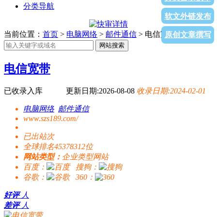
分类导航
软文外链发布
当前位置：
首页
>
电脑网络
>
邮件通信
> 电信宽带
原创文章撰写
网站搜索
电信宽带
已收录入库
更新日期:2026-08-08
收录日期:2024-02-01
电脑网络
邮件通信
www.szs189.com/
已出站
次
全球排名45378312位
网站类型：
企业类型网站
百度：
搜狗：
谷歌：
360：
好评
人
差评
人