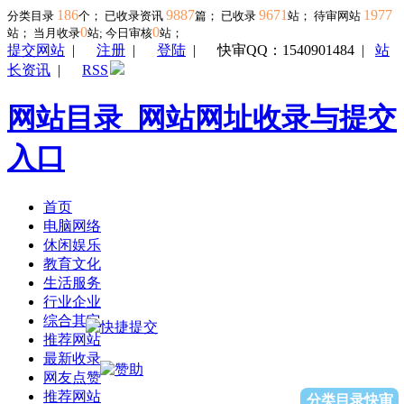
186
9887
9671
1977
分类目录
个； 已收录资讯
篇； 已收录
站； 待审网站
0
0
站；
当月收录
站; 今日审核
站；
提交网站
|
注册
|
登陆
|
快审QQ：1540901484
|
站
长资讯
|
RSS
网站目录_网站网址收录与提交
入口
首页
电脑网络
休闲娱乐
教育文化
生活服务
行业企业
综合其它
推荐网站
最新收录
网友点赞
推荐网站
分类目录快审