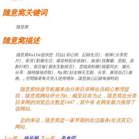
隨意窩关键词
隨意窩
隨意窩描述
隨意窩Xuite提供您 日誌(寫心情、記錄生活)、相簿(分享照
片)、影音(歡樂生活、爆笑時刻全收錄)、旅遊(找餐廳、景點、規
劃行程)、留言板(朋友互動留言)、雲端資料櫃(檔案同步、備分、
分享、隨時隨地存取)、My窩(好友聊天互動、分享、展現自己)服
務。,空間隨著每天登入使用增加，讓您放心記錄每個時刻
隨意窩快捷导航服务由分类目录网会员精心整理提
供，隨意窩网站评分为0。截至目前为止，隨意窩在分类
目录网的浏览总次数是1447，其中有
名网友极力推荐了
该网站。
总的来说，隨意窩是一家早期的生活服务(生活其它)
网站。
上一篇：
挑号网
下一篇：
美食吧