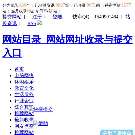
186
9887
9671
1977
分类目录
个； 已收录资讯
篇； 已收录
站； 待审网站
0
0
站；
当月收录
站; 今日审核
站；
提交网站
|
注册
|
登陆
|
快审QQ：1540901484
|
站
长资讯
|
RSS
网站目录_网站网址收录与提交
入口
首页
电脑网络
休闲娱乐
教育文化
生活服务
行业企业
综合其它
推荐网站
最新收录
网友点赞
推荐网站
分类目录快审