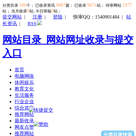
186
9887
9671
1977
分类目录
个； 已收录资讯
篇； 已收录
站； 待审网站
0
0
站；
当月收录
站; 今日审核
站；
提交网站
|
注册
|
登陆
|
快审QQ：1540901484
|
站
长资讯
|
RSS
网站目录_网站网址收录与提交
入口
首页
电脑网络
休闲娱乐
教育文化
生活服务
行业企业
综合其它
推荐网站
最新收录
网友点赞
推荐网站
分类目录快审