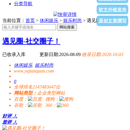
分类导航
软文外链发布
当前位置：
首页
>
休闲娱乐
>
娱乐时尚
> 遇见圈-社交圈子！
原创文章撰写
网站搜索
遇见圈-社交圈子！
已收录入库
更新日期:2026-08-09
收录日期:2020-10-03
休闲娱乐
娱乐时尚
www.yujianquan.com
0
全球排名2147483647位
网站类型：
企业类型网站
百度：
搜狗：
谷歌：
360：
好评
人
差评
人