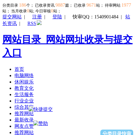
186
9887
9671
1977
分类目录
个； 已收录资讯
篇； 已收录
站； 待审网站
0
0
站；
当月收录
站; 今日审核
站；
提交网站
|
注册
|
登陆
|
快审QQ：1540901484
|
站
长资讯
|
RSS
网站目录_网站网址收录与提交
入口
首页
电脑网络
休闲娱乐
教育文化
生活服务
行业企业
综合其它
推荐网站
最新收录
网友点赞
推荐网站
分类目录快审