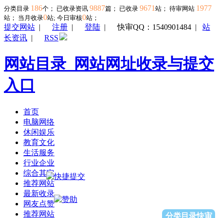
186
9887
9671
1977
分类目录
个； 已收录资讯
篇； 已收录
站； 待审网站
0
0
站；
当月收录
站; 今日审核
站；
提交网站
|
注册
|
登陆
|
快审QQ：1540901484
|
站
长资讯
|
RSS
网站目录_网站网址收录与提交
入口
首页
电脑网络
休闲娱乐
教育文化
生活服务
行业企业
综合其它
推荐网站
最新收录
网友点赞
推荐网站
分类目录快审