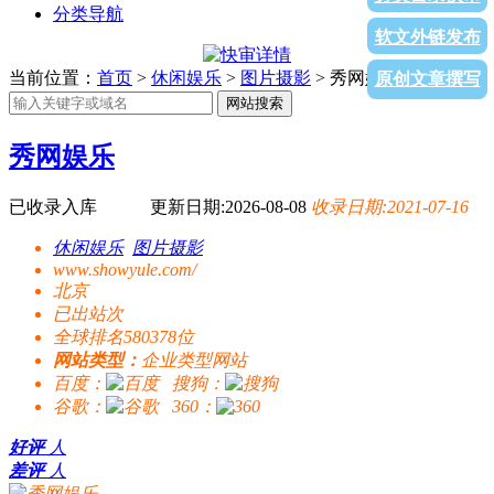
分类导航
软文外链发布
当前位置：
首页
>
休闲娱乐
>
图片摄影
> 秀网娱乐
原创文章撰写
网站搜索
秀网娱乐
已收录入库
更新日期:2026-08-08
收录日期:2021-07-16
休闲娱乐
图片摄影
www.showyule.com/
北京
已出站
次
全球排名580378位
网站类型：
企业类型网站
百度：
搜狗：
谷歌：
360：
好评
人
差评
人