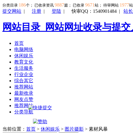
186
9887
9671
1977
分类目录
个； 已收录资讯
篇； 已收录
站； 待审网站
提交网站
|
注册
|
登陆
|
快审QQ：1540901484
|
站长
网站目录_网站网址收录与提交
首页
电脑网络
休闲娱乐
教育文化
生活服务
行业企业
综合其它
推荐网站
最新收录
网友点赞
推荐网站
分类导航
当前位置：
首页
>
休闲娱乐
>
图片摄影
> 素材风暴