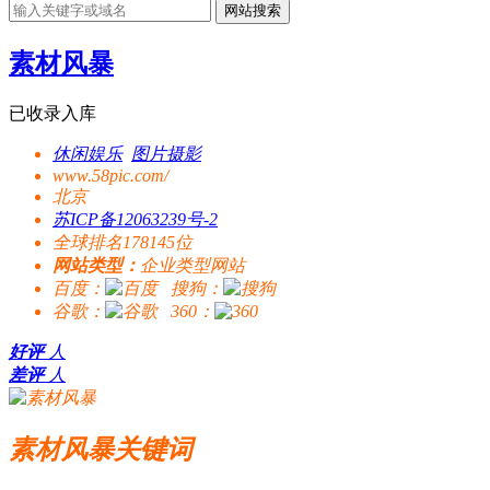
网站搜索
素材风暴
已收录入库
休闲娱乐
图片摄影
www.58pic.com/
北京
苏ICP备12063239号-2
全球排名178145位
网站类型：
企业类型网站
百度：
搜狗：
谷歌：
360：
好评
人
差评
人
素材风暴关键词