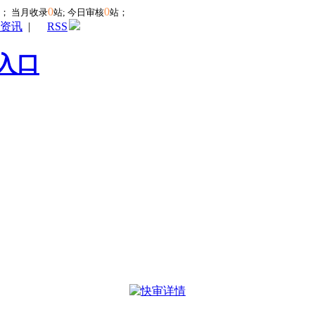
0
0
站；
当月收录
站; 今日审核
站；
资讯
|
RSS
入口