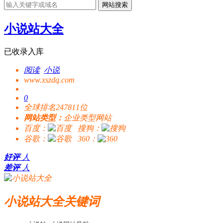
网站搜索
小说站大全
已收录入库
阅读
小说
www.xszdq.com
0
全球排名247811位
网站类型：
企业类型网站
百度：
搜狗：
谷歌：
360：
好评
人
差评
人
小说站大全关键词