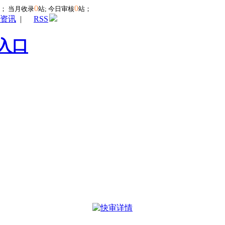
0
0
站；
当月收录
站; 今日审核
站；
资讯
|
RSS
入口