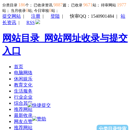
186
9887
9671
1977
分类目录
个； 已收录资讯
篇； 已收录
站； 待审网站
0
0
站；
当月收录
站; 今日审核
站；
提交网站
|
注册
|
登陆
|
快审QQ：1540901484
|
站
长资讯
|
RSS
网站目录_网站网址收录与提交
入口
首页
电脑网络
休闲娱乐
教育文化
生活服务
行业企业
综合其它
推荐网站
最新收录
网友点赞
推荐网站
分类目录快审