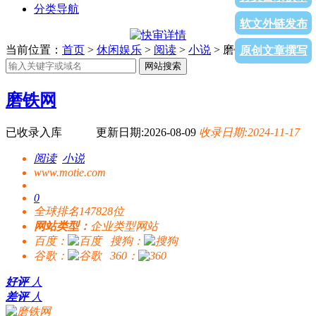
分类导航
软文外链发布
当前位置：
首页
>
休闲娱乐
>
阅读
>
小说
> 磨铁网
原创文章撰写
网站搜索
磨铁网
已收录入库
更新日期:2026-08-09
收录日期:2024-11-17
阅读
小说
www.motie.com
0
全球排名147828位
网站类型：
企业类型网站
百度：
搜狗：
谷歌：
360：
好评
人
差评
人