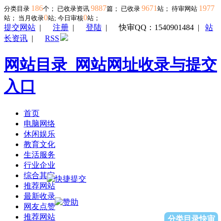
186
9887
9671
1977
分类目录
个； 已收录资讯
篇； 已收录
站； 待审网站
0
0
站；
当月收录
站; 今日审核
站；
提交网站
|
注册
|
登陆
|
快审QQ：1540901484
|
站
长资讯
|
RSS
网站目录_网站网址收录与提交
入口
首页
电脑网络
休闲娱乐
教育文化
生活服务
行业企业
综合其它
推荐网站
最新收录
网友点赞
推荐网站
分类目录快审