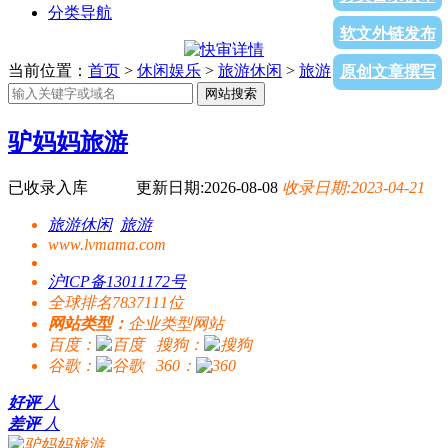
分类导航
软文外链发布
当前位置：
首页
>
休闲娱乐
>
旅游休闲
>
旅游
> 驴妈妈旅游
原创文章撰写
网站搜索
驴妈妈旅游
已收录入库
更新日期:2026-08-08
收录日期:2023-04-21
旅游休闲
旅游
www.lvmama.com
沪ICP备13011172号
全球排名7837111位
网站类型：
企业类型网站
百度：
搜狗：
谷歌：
360：
好评
人
差评
人