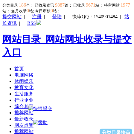
186
9887
9671
1977
分类目录
个； 已收录资讯
篇； 已收录
站； 待审网站
0
0
站；
当月收录
站; 今日审核
站；
提交网站
|
注册
|
登陆
|
快审QQ：1540901484
|
站
长资讯
|
RSS
网站目录_网站网址收录与提交
入口
首页
电脑网络
休闲娱乐
教育文化
生活服务
行业企业
综合其它
推荐网站
最新收录
网友点赞
推荐网站
分类目录快审