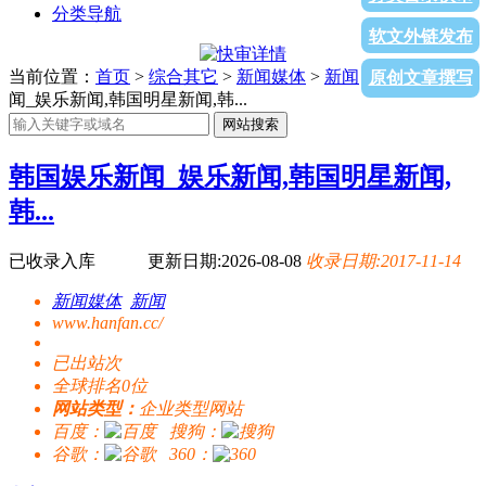
分类导航
软文外链发布
当前位置：
首页
>
综合其它
>
新闻媒体
>
新闻
> 韩国娱乐新
原创文章撰写
闻_娱乐新闻,韩国明星新闻,韩...
网站搜索
韩国娱乐新闻_娱乐新闻,韩国明星新闻,
韩...
已收录入库
更新日期:2026-08-08
收录日期:2017-11-14
新闻媒体
新闻
www.hanfan.cc/
已出站
次
全球排名0位
网站类型：
企业类型网站
百度：
搜狗：
谷歌：
360：