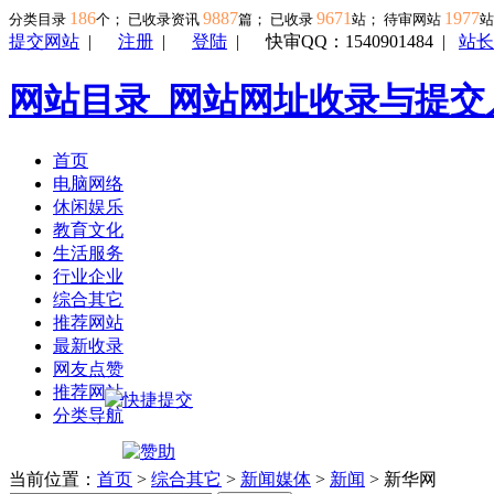
186
9887
9671
1977
分类目录
个； 已收录资讯
篇； 已收录
站； 待审网站
提交网站
|
注册
|
登陆
|
快审QQ：1540901484
|
站长
网站目录_网站网址收录与提交
首页
电脑网络
休闲娱乐
教育文化
生活服务
行业企业
综合其它
推荐网站
最新收录
网友点赞
推荐网站
分类导航
当前位置：
首页
>
综合其它
>
新闻媒体
>
新闻
> 新华网