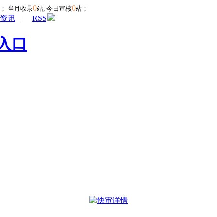
0
0
站；
当月收录
站; 今日审核
站；
资讯
|
RSS
入口