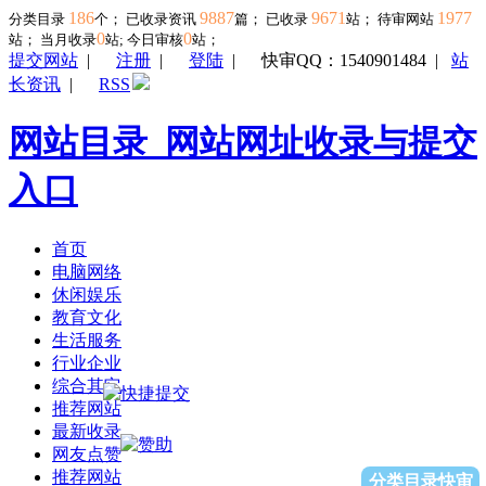
186
9887
9671
1977
分类目录
个； 已收录资讯
篇； 已收录
站； 待审网站
0
0
站；
当月收录
站; 今日审核
站；
提交网站
|
注册
|
登陆
|
快审QQ：1540901484
|
站
长资讯
|
RSS
网站目录_网站网址收录与提交
入口
首页
电脑网络
休闲娱乐
教育文化
生活服务
行业企业
综合其它
推荐网站
最新收录
网友点赞
推荐网站
分类目录快审