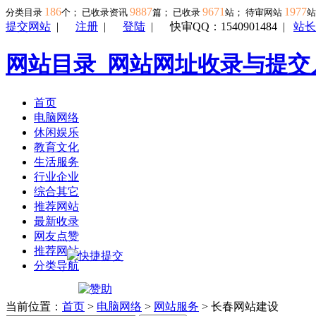
186
9887
9671
1977
分类目录
个； 已收录资讯
篇； 已收录
站； 待审网站
提交网站
|
注册
|
登陆
|
快审QQ：1540901484
|
站长
网站目录_网站网址收录与提交
首页
电脑网络
休闲娱乐
教育文化
生活服务
行业企业
综合其它
推荐网站
最新收录
网友点赞
推荐网站
分类导航
当前位置：
首页
>
电脑网络
>
网站服务
> 长春网站建设