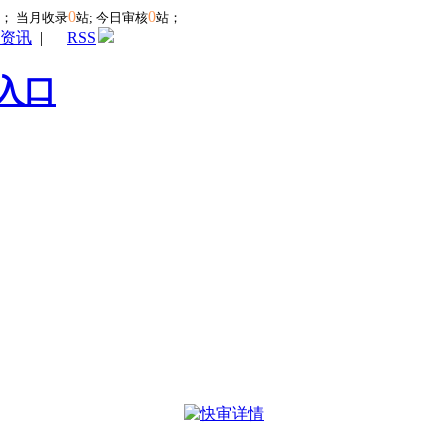
0
0
站；
当月收录
站; 今日审核
站；
资讯
|
RSS
入口