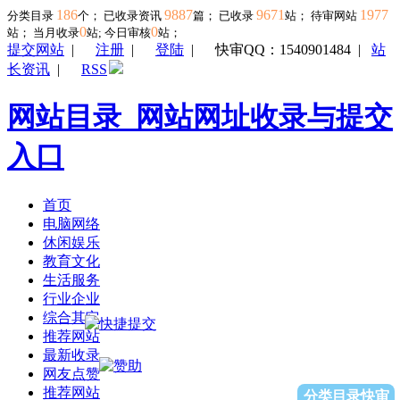
186
9887
9671
1977
分类目录
个； 已收录资讯
篇； 已收录
站； 待审网站
0
0
站；
当月收录
站; 今日审核
站；
提交网站
|
注册
|
登陆
|
快审QQ：1540901484
|
站
长资讯
|
RSS
网站目录_网站网址收录与提交
入口
首页
电脑网络
休闲娱乐
教育文化
生活服务
行业企业
综合其它
推荐网站
最新收录
网友点赞
推荐网站
分类目录快审