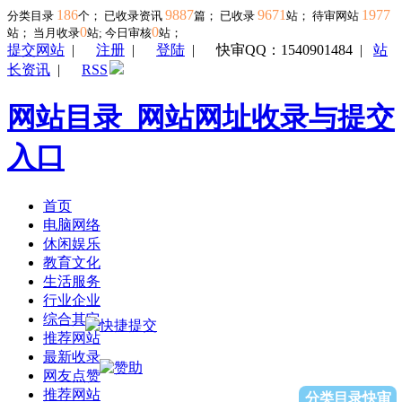
186
9887
9671
1977
分类目录
个； 已收录资讯
篇； 已收录
站； 待审网站
0
0
站；
当月收录
站; 今日审核
站；
提交网站
|
注册
|
登陆
|
快审QQ：1540901484
|
站
长资讯
|
RSS
网站目录_网站网址收录与提交
入口
首页
电脑网络
休闲娱乐
教育文化
生活服务
行业企业
综合其它
推荐网站
最新收录
网友点赞
推荐网站
分类目录快审