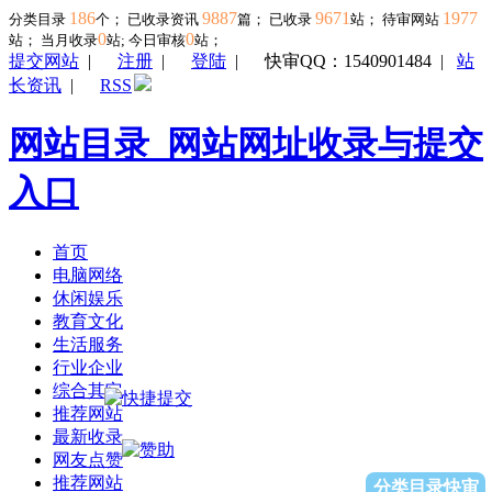
186
9887
9671
1977
分类目录
个； 已收录资讯
篇； 已收录
站； 待审网站
0
0
站；
当月收录
站; 今日审核
站；
提交网站
|
注册
|
登陆
|
快审QQ：1540901484
|
站
长资讯
|
RSS
网站目录_网站网址收录与提交
入口
首页
电脑网络
休闲娱乐
教育文化
生活服务
行业企业
综合其它
推荐网站
最新收录
网友点赞
推荐网站
分类目录快审