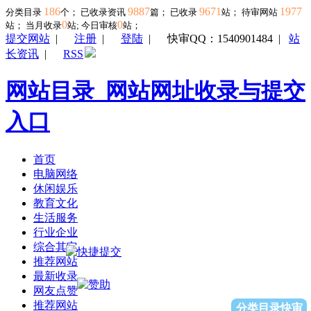
186
9887
9671
1977
分类目录
个； 已收录资讯
篇； 已收录
站； 待审网站
0
0
站；
当月收录
站; 今日审核
站；
提交网站
|
注册
|
登陆
|
快审QQ：1540901484
|
站
长资讯
|
RSS
网站目录_网站网址收录与提交
入口
首页
电脑网络
休闲娱乐
教育文化
生活服务
行业企业
综合其它
推荐网站
最新收录
网友点赞
推荐网站
分类目录快审