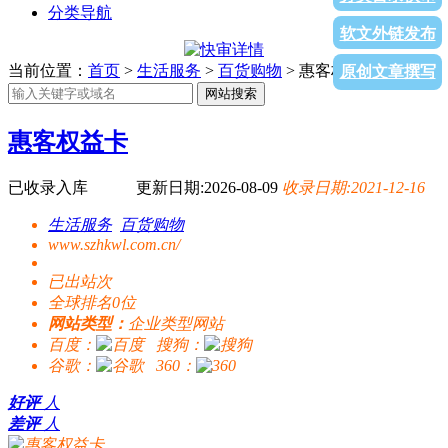
分类导航
软文外链发布
当前位置：
首页
>
生活服务
>
百货购物
> 惠客权益卡
原创文章撰写
网站搜索
惠客权益卡
已收录入库
更新日期:2026-08-09
收录日期:2021-12-16
生活服务
百货购物
www.szhkwl.com.cn/
已出站
次
全球排名0位
网站类型：
企业类型网站
百度：
搜狗：
谷歌：
360：
好评
人
差评
人