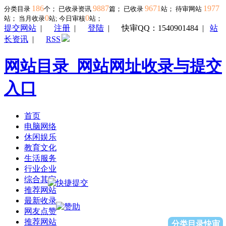
186
9887
9671
1977
分类目录
个； 已收录资讯
篇； 已收录
站； 待审网站
0
0
站；
当月收录
站; 今日审核
站；
提交网站
|
注册
|
登陆
|
快审QQ：1540901484
|
站
长资讯
|
RSS
网站目录_网站网址收录与提交
入口
首页
电脑网络
休闲娱乐
教育文化
生活服务
行业企业
综合其它
推荐网站
最新收录
网友点赞
推荐网站
分类目录快审