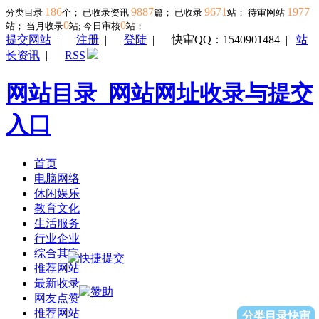
186
9887
9671
1977
分类目录
个； 已收录资讯
篇； 已收录
站； 待审网站
0
0
站；
当月收录
站; 今日审核
站；
提交网站
|
注册
|
登陆
|
快审QQ：1540901484
|
站
长资讯
|
RSS
网站目录_网站网址收录与提交
入口
首页
电脑网络
休闲娱乐
教育文化
生活服务
行业企业
综合其它
推荐网站
最新收录
网友点赞
推荐网站
分类目录快审