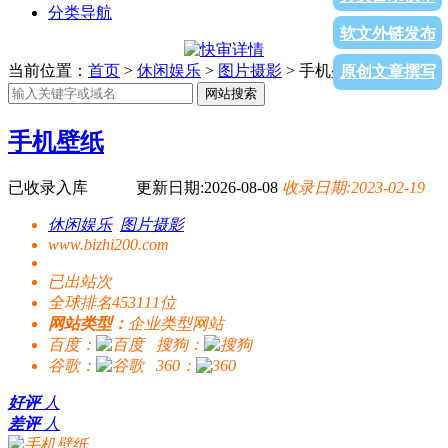
分类导航
软文外链发布
当前位置：
首页
>
休闲娱乐
>
图片摄影
> 手机壁纸
原创文章撰写
网站搜索
手机壁纸
已收录入库
更新日期:2026-08-08
收录日期:2023-02-19
休闲娱乐
图片摄影
www.bizhi200.com
已出站
次
全球排名453111位
网站类型：
企业类型网站
百度：
搜狗：
谷歌：
360：
好评
人
差评
人