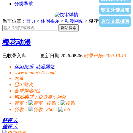
分类导航
软文外链发布
当前位置：
首页
>
休闲娱乐
>
动漫网站
> 樱花动漫
原创文章撰写
网站搜索
樱花动漫
已收录入库
更新日期:2026-08-06
收录日期:2020-10-13
休闲娱乐
动漫网站
www.dmmm777.com/
北京
已出站
次
全球排名0位
网站类型：
企业类型网站
百度：
搜狗：
谷歌：
360：
好评
人
差评
人