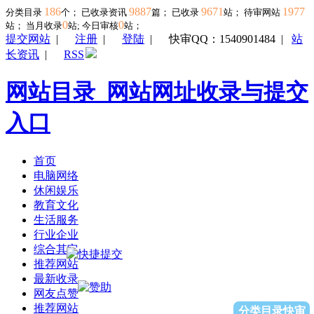
186
9887
9671
1977
分类目录
个； 已收录资讯
篇； 已收录
站； 待审网站
0
0
站；
当月收录
站; 今日审核
站；
提交网站
|
注册
|
登陆
|
快审QQ：1540901484
|
站
长资讯
|
RSS
网站目录_网站网址收录与提交
入口
首页
电脑网络
休闲娱乐
教育文化
生活服务
行业企业
综合其它
推荐网站
最新收录
网友点赞
推荐网站
分类目录快审