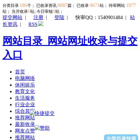
186
9887
9671
1977
分类目录
个； 已收录资讯
篇； 已收录
站； 待审网站
0
0
站；
当月收录
站; 今日审核
站；
提交网站
|
注册
|
登陆
|
快审QQ：1540901484
|
站
长资讯
|
RSS
网站目录_网站网址收录与提交
入口
首页
电脑网络
休闲娱乐
教育文化
生活服务
行业企业
综合其它
推荐网站
最新收录
网友点赞
推荐网站
分类目录快审