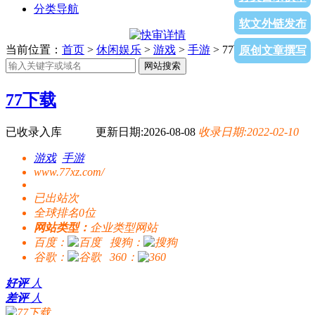
分类导航
软文外链发布
当前位置：
首页
>
休闲娱乐
>
游戏
>
手游
> 77下载
原创文章撰写
网站搜索
77下载
已收录入库
更新日期:2026-08-08
收录日期:2022-02-10
游戏
手游
www.77xz.com/
已出站
次
全球排名0位
网站类型：
企业类型网站
百度：
搜狗：
谷歌：
360：
好评
人
差评
人