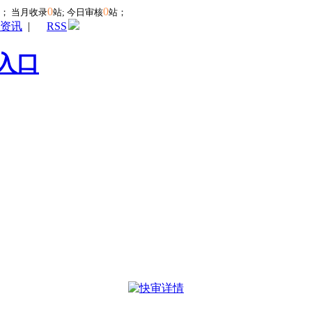
0
0
站；
当月收录
站; 今日审核
站；
资讯
|
RSS
入口