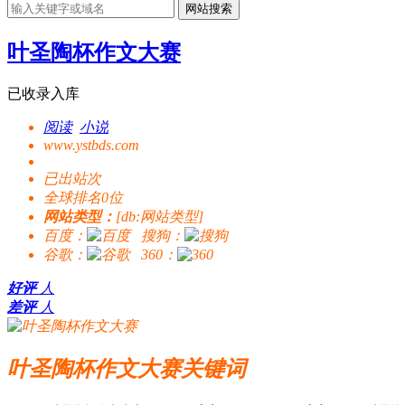
网站搜索
叶圣陶杯作文大赛
已收录入库
阅读
小说
www.ystbds.com
已出站
次
全球排名0位
网站类型：
[db:网站类型]
百度：
搜狗：
谷歌：
360：
好评
人
差评
人
叶圣陶杯作文大赛关键词