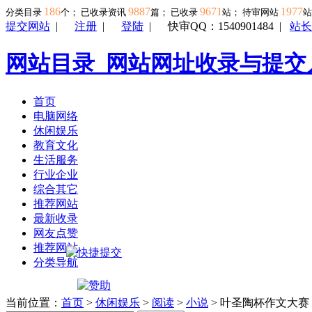
186
9887
9671
1977
分类目录
个； 已收录资讯
篇； 已收录
站； 待审网站
提交网站
|
注册
|
登陆
|
快审QQ：1540901484
|
站长
网站目录_网站网址收录与提交
首页
电脑网络
休闲娱乐
教育文化
生活服务
行业企业
综合其它
推荐网站
最新收录
网友点赞
推荐网站
分类导航
当前位置：
首页
>
休闲娱乐
>
阅读
>
小说
> 叶圣陶杯作文大赛