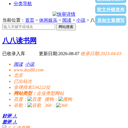
分类导航
软文外链发布
当前位置：
首页
>
休闲娱乐
>
阅读
>
小说
> 八八读书网
原创文章撰写
网站搜索
八八读书网
已收录入库
更新日期:2026-08-07
收录日期:2023-04-03
阅读
小说
www.dus88.com
北京
已出站
次
全球排名534222位
网站类型：
企业类型网站
百度：
搜狗：
谷歌：
360：
好评
人
差评
人