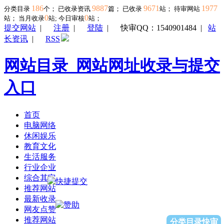
186
9887
9671
1977
分类目录
个； 已收录资讯
篇； 已收录
站； 待审网站
0
0
站；
当月收录
站; 今日审核
站；
提交网站
|
注册
|
登陆
|
快审QQ：1540901484
|
站
长资讯
|
RSS
网站目录_网站网址收录与提交
入口
首页
电脑网络
休闲娱乐
教育文化
生活服务
行业企业
综合其它
推荐网站
最新收录
网友点赞
推荐网站
分类目录快审