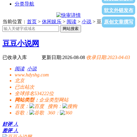
分类导航
软文外链发布
当前位置：
首页
>
休闲娱乐
>
阅读
>
小说
> 豆豆小说网
原创文章撰写
网站搜索
豆豆小说网
已收录入库
更新日期:2026-08-08
收录日期:2023-04-03
阅读
小说
www.hdyshg.com
北京
已出站
次
全球排名534222位
网站类型：
企业类型网站
百度：
搜狗：
谷歌：
360：
好评
人
差评
人