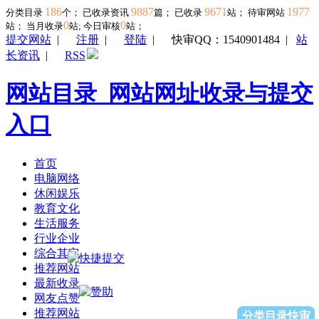
186
9887
9671
1977
分类目录
个； 已收录资讯
篇； 已收录
站； 待审网站
0
0
站；
当月收录
站; 今日审核
站；
提交网站
|
注册
|
登陆
|
快审QQ：1540901484
|
站
长资讯
|
RSS
网站目录_网站网址收录与提交
入口
首页
电脑网络
休闲娱乐
教育文化
生活服务
行业企业
综合其它
推荐网站
最新收录
网友点赞
推荐网站
分类目录快审